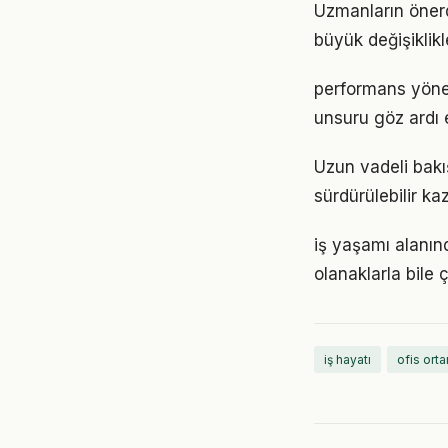
Uzmanların önerd
büyük değişiklikl
performans yöneti
unsuru göz ardı 
Uzun vadeli bakış
sürdürülebilir k
iş yaşamı alanın
olanaklarla bile ç
iş hayatı
ofis ort