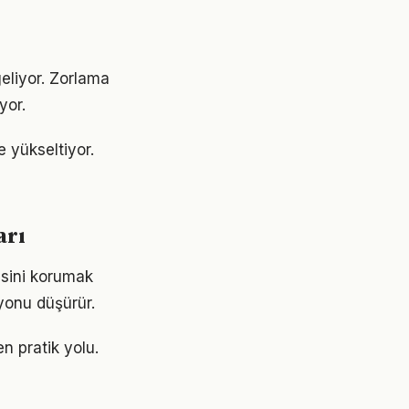
geliyor. Zorlama
yor.
e yükseltiyor.
arı
esini korumak
yonu düşürür.
n pratik yolu.