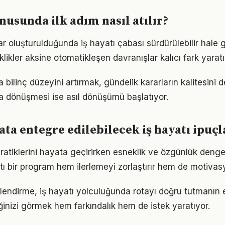
nusunda ilk adım nasıl atılır?
ar oluşturulduğunda iş hayatı çabası sürdürülebilir hale 
iklikler aksine otomatikleşen davranışlar kalıcı fark yaratı
a bilinç düzeyini artırmak, gündelik kararların kalitesini d
şa dönüşmesi ise asıl dönüşümü başlatıyor.
ta entegre edilebilecek iş hayatı ipuçl
ratiklerini hayata geçirirken esneklik ve özgünlük deng
tı bir program hem ilerlemeyi zorlaştırır hem de motivas
lendirme, iş hayatı yolculuğunda rotayı doğru tutmanın e
iğinizi görmek hem farkındalık hem de istek yaratıyor.