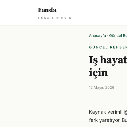
Eanda
GÜNCEL REHBER
Anasayfa
·
Güncel R
GÜNCEL REHBE
Iş haya
için
12 Mayıs 2026
Kaynak verimliliğ
fark yaratıyor. B