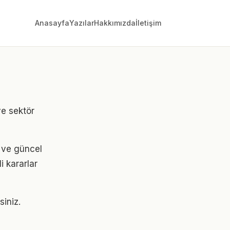
Anasayfa
Yazılar
Hakkımızda
İletişim
ve sektör
i ve güncel
i kararlar
siniz.