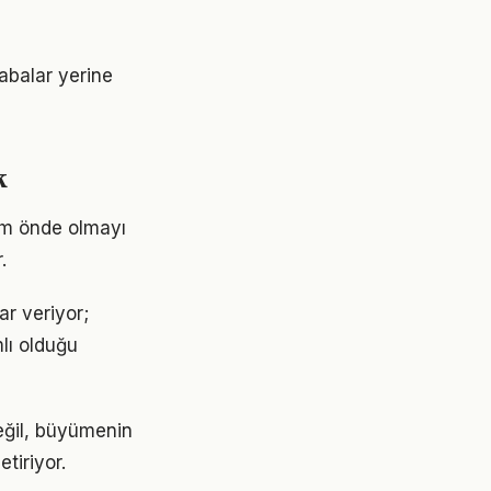
çabalar yerine
k
ım önde olmayı
.
ar veriyor;
lı olduğu
eğil, büyümenin
tiriyor.