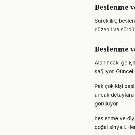
Beslenme ve
Süreklilik, besle
düzenli ve sürdür
Beslenme v
Alanındaki geliş
sağlıyor. Güncel 
Pek çok kişi bes
ancak detaylara
görülüyor.
beslenme ve diye
doğal sinyali. He