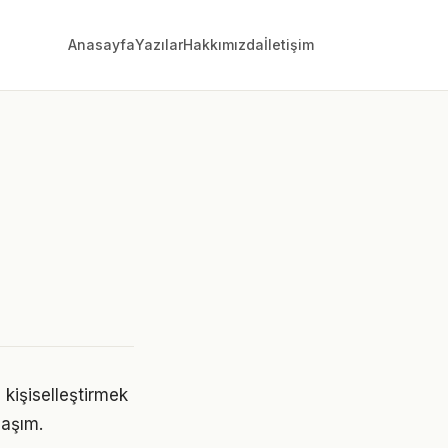
Anasayfa
Yazılar
Hakkımızda
İletişim
 kişiselleştirmek
laşım.