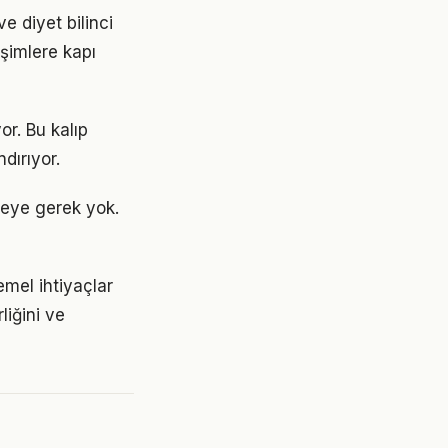
e diyet bilinci
işimlere kapı
or. Bu kalıp
dırıyor.
eye gerek yok.
emel ihtiyaçlar
liğini ve