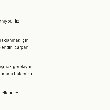
ıyor. Hızlı
daklanmak için
 kendini çarpan
ulaşmak gerekiyor.
 vadede beklenen
ncellenmesi